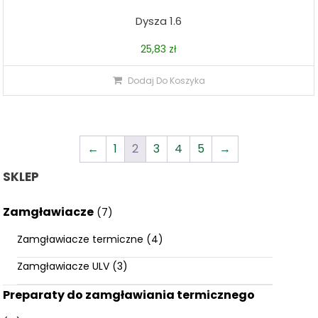
Dysza 1.6
25,83
zł
Dodaj Do Koszyka
←
1
2
3
4
5
→
SKLEP
Zamgławiacze
(7)
Zamgławiacze termiczne
(4)
Zamgławiacze ULV
(3)
Preparaty do zamgławiania termicznego