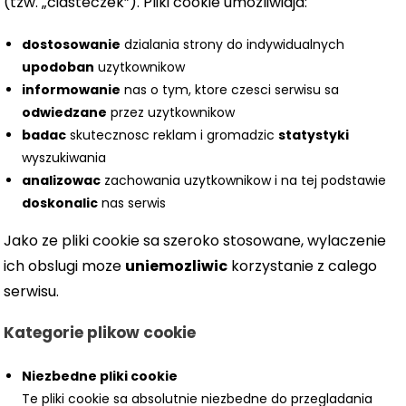
(tzw. „ciasteczek”). Pliki cookie umozliwiaja:
dostosowanie
dzialania strony do indywidualnych
upodoban
uzytkownikow
informowanie
nas o tym, ktore czesci serwisu sa
odwiedzane
przez uzytkownikow
badac
skutecznosc reklam i gromadzic
statystyki
wyszukiwania
analizowac
zachowania uzytkownikow i na tej podstawie
doskonalic
nas serwis
Jako ze pliki cookie sa szeroko stosowane, wylaczenie
ich obslugi moze
uniemozliwic
korzystanie z calego
serwisu.
Kategorie plikow cookie
Niezbedne pliki cookie
Te pliki cookie sa absolutnie niezbedne do przegladania