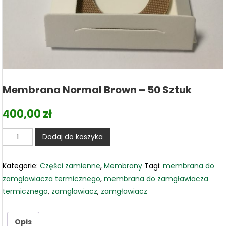
Membrana Normal Brown – 50 Sztuk
400,00
zł
ilość
Dodaj do koszyka
Membrana
Normal
Kategorie:
Części zamienne
,
Membrany
Tagi:
membrana do
Brown
zamglawiacza termicznego
,
membrana do zamgławiacza
-
termicznego
,
zamglawiacz
,
zamgławiacz
50
sztuk
Opis