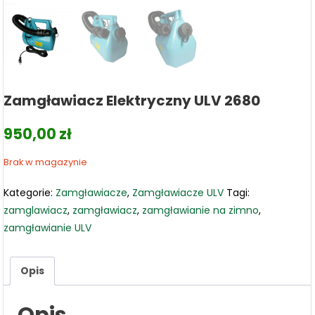
Zamgławiacz Elektryczny ULV 2680
950,00
zł
Brak w magazynie
Kategorie:
Zamgławiacze
,
Zamgławiacze ULV
Tagi:
zamglawiacz
,
zamgławiacz
,
zamgławianie na zimno
,
zamgławianie ULV
Opis
Opis